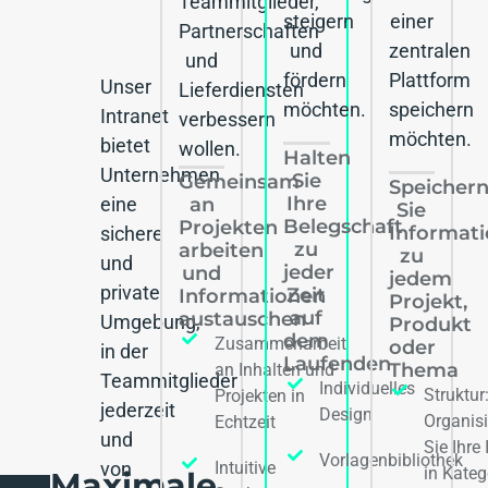
Teammitglieder,
steigern
einer
Partnerschaften
und
zentralen
und
fördern
Plattform
Unser
Lieferdiensten
möchten.
speichern
Intranet
verbessern
möchten.
bietet
wollen.
Halten
Unternehmen
Sie
Gemeinsam
Speicher
Ihre
an
eine
Sie
Belegschaft
Projekten
Informat
sichere
zu
arbeiten
zu
und
jeder
und
jedem
private
Zeit
Informationen
Projekt,
auf
austauschen
Umgebung,
Produkt
dem
Zusammenarbeit
oder
in der
Laufenden
Thema
an Inhalten und
Teammitglieder
Individuelles
Struktur
Projekten in
jederzeit
Design
Organis
Echtzeit
und
Sie Ihre 
Vorlagenbibliothek
Intuitive
von
in Kateg
Maximale