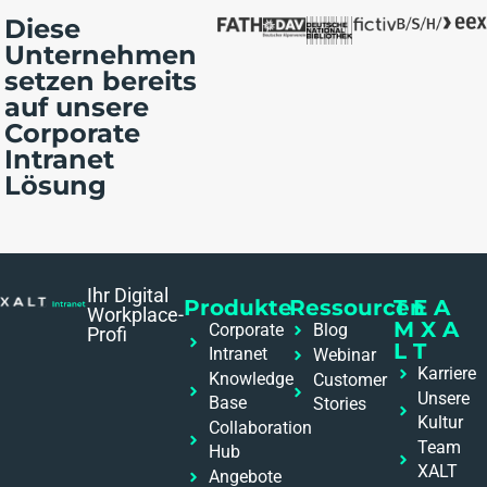
Diese
Unternehmen
setzen bereits
auf unsere
Corporate
Intranet
Lösung
Ihr Digital
Produkte
Ressourcen
T E A
Workplace-
M X A
Corporate
Blog
Profi
L T
Intranet
Webinar
Karriere
Knowledge
Customer
Unsere
Base
Stories
Kultur
Collaboration
Team
Hub
XALT
Angebote