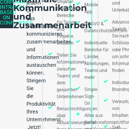
Struktur:
CORPORATE
jedem
und
Mobile
Kommunikation
INTRANET
Individuelle
Unterka
Ort
App
BASED
und
Bereiche
ON
aus
Advanc
für Teams
CONFLUENCE
Zusammenarbeit
DSGVO &
miteinander
Search:
und
Datenschutzkonform
kommunizieren,
Sie nac
Projekte
zusammenarbeiten
Individuelle
Schlüss
erstellen
und
Bereiche für
oder Ph
Teilen Sie
Länder,
um schn
Informationen
Informationen
Abteilungen,
Informa
austauschen
zwischen
Teams und
finden
können.
Teams und
mehr
Steigern
Individu
dem
Sie
Single-
Brandin
gesamten
die
Sign-
Unternehmen
Verwalt
On
Produktivität
von
Benachrichtigungen
Ihres
Alles aus
Inhalten
über
Unternehmens.
Kollaborationsplattfo
Aktualisierungen in
Jetzt!
Self-