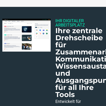
IHR DIGITALER
ARBEITSPLATZ
Ihre zentrale
Drehscheibe
für
Zusammenarb
Kommunikati
Wissensaust
und
Ausgangspu
für all Ihre
Tools
Entwickelt für