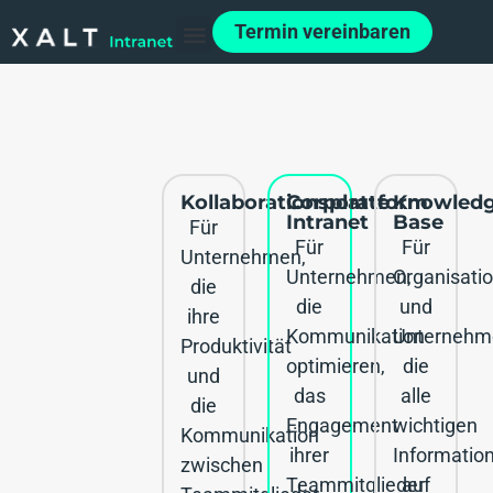
Termin vereinbaren
Kollaborationsplattform
Corporate
Knowled
Intranet
Base
Für
Für
Für
Unternehmen,
Unternehmen,
Organisati
die
die
und
ihre
Kommunikation
Unternehm
Produktivität
optimieren,
die
und
das
alle
die
Engagement
wichtigen
Kommunikation
ihrer
Informatio
zwischen
Teammitglieder
auf